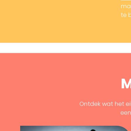
mak
te 
M
Ontdek wat het ei
een 