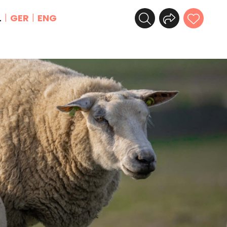
L
GER
ENG