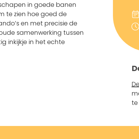
e schapen in goede banen
om te zien hoe goed de
ndo’s en met precisie de
noude samenwerking tussen
 inkijkje in het echte
D
De
ma
te