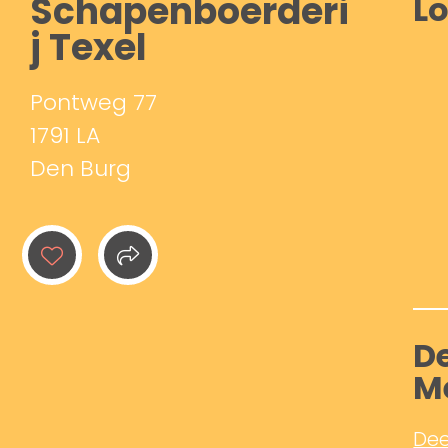
Schapenboerderi
Lo
j Texel
Pontweg 77
1791 LA
Den Burg
De
M
Dee