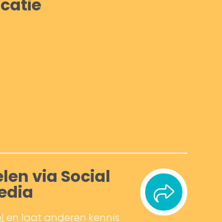
catie
len via Social
edia
l
en laat anderen kennis