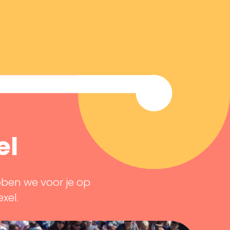
el
bben we voor je op
exel.