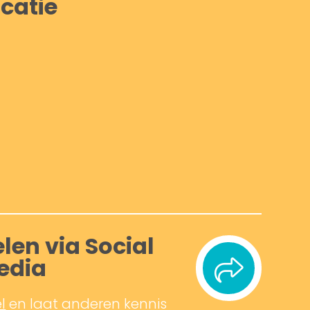
catie
len via Social
edia
l
en laat anderen kennis