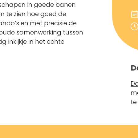
e schapen in goede banen
om te zien hoe goed de
ndo’s en met precisie de
noude samenwerking tussen
 inkijkje in het echte
D
De
ma
te