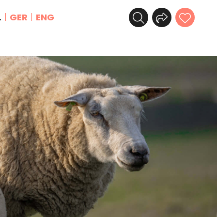
L
GER
ENG