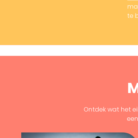
mak
te 
M
Ontdek wat het ei
een 