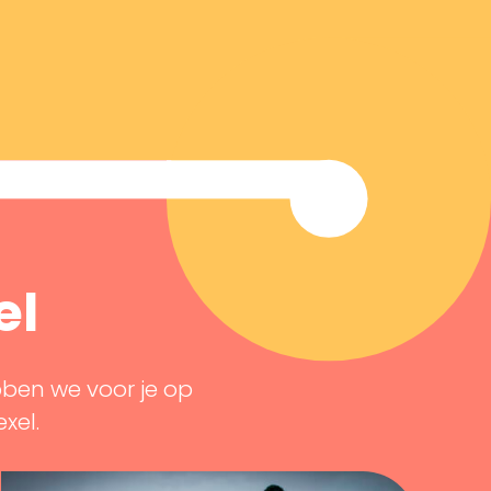
el
bben we voor je op
exel.