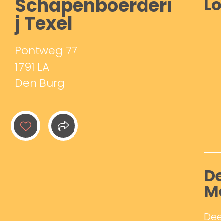
Schapenboerderi
Lo
j Texel
Pontweg 77
1791 LA
Den Burg
De
M
Dee