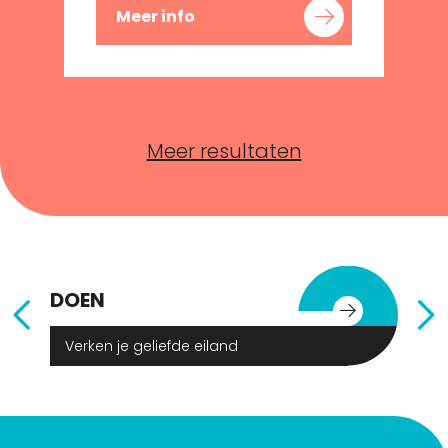
Meer info
Meer resultaten
DOEN
E
Verken je geliefde eiland