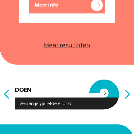
Meer info
Meer resultaten
DOEN
E
Verken je geliefde eiland