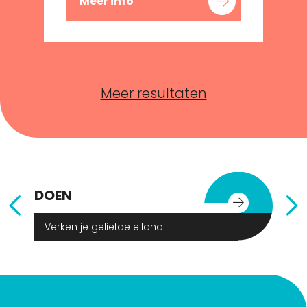
Meer info
Meer resultaten
DOEN
E
Verken je geliefde eiland