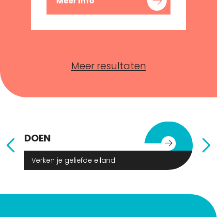
Meer info
Meer resultaten
DOEN
E
Verken je geliefde eiland