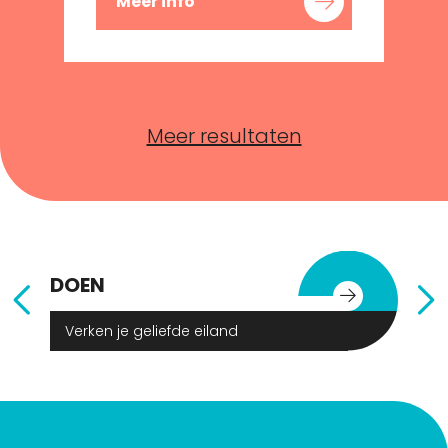
Meer info
Meer resultaten
DOEN
E
Verken je geliefde eiland