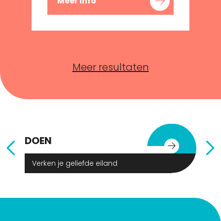
Meer info
Meer resultaten
DOEN
E
Verken je geliefde eiland