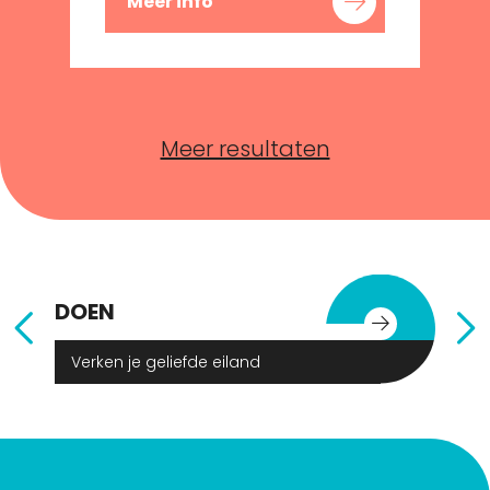
Meer info
Meer resultaten
DOEN
E
Verken je geliefde eiland