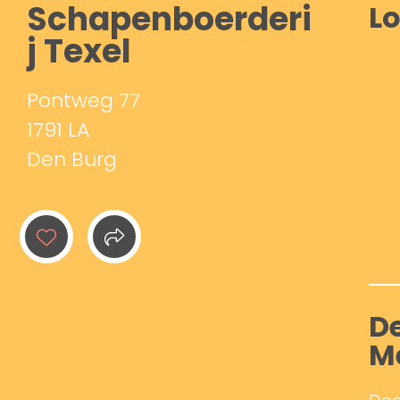
Schapenboerderi
Lo
j Texel
Pontweg 77
1791 LA
Den Burg
De
M