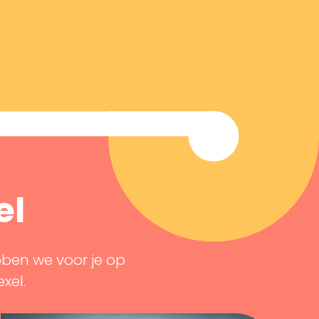
el
bben we voor je op
exel.