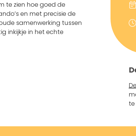
om te zien hoe goed de
ndo’s en met precisie de
noude samenwerking tussen
 inkijkje in het echte
D
De
ma
te