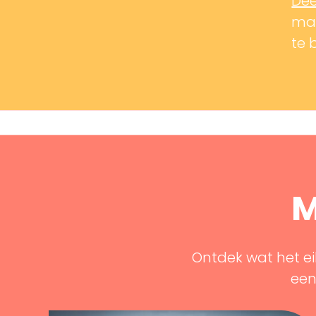
Dee
mak
te 
M
Ontdek wat het ei
een 