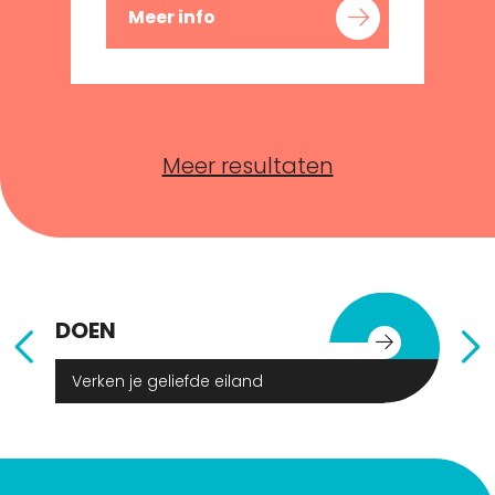
Meer info
Meer resultaten
DOEN
E
Verken je geliefde eiland