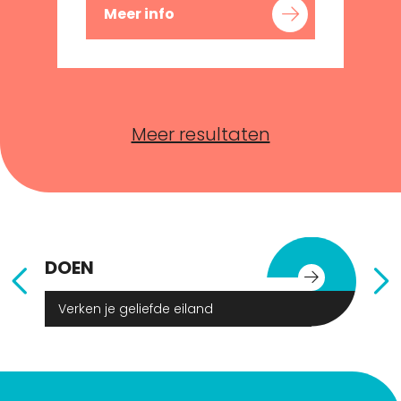
Meer info
Meer resultaten
DOEN
E
Verken je geliefde eiland