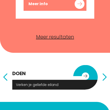
Meer info
Meer resultaten
DOEN
E
Verken je geliefde eiland