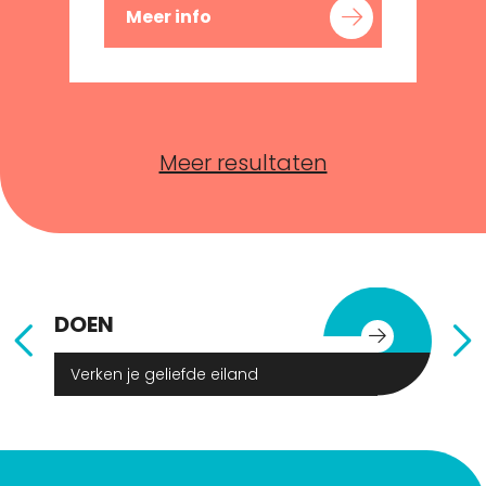
Meer info
Meer resultaten
DOEN
E
Verken je geliefde eiland