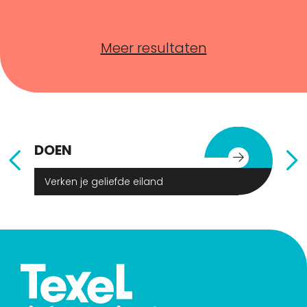
Meer resultaten
DOEN
E
Verken je geliefde eiland