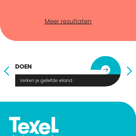
Meer resultaten
DOEN
E
Verken je geliefde eiland