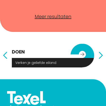
Meer resultaten
DOEN
E
Verken je geliefde eiland