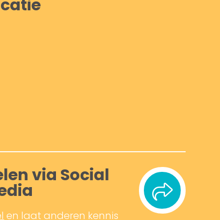
catie
len via Social
edia
l
en laat anderen kennis