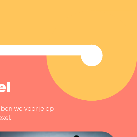
el
bben we voor je op
exel.