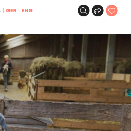
L
GER
ENG