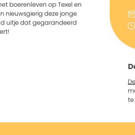
het boerenleven op Texel en
en nieuwsgierig deze jonge
nd uitje dat gegarandeerd
ert!
D
De
ma
te