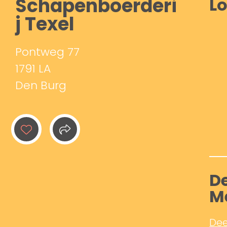
Schapenboerderi
Lo
j Texel
Pontweg 77
1791 LA
Den Burg
De
M
Dee