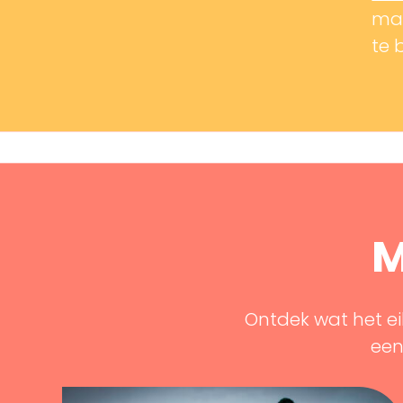
mak
te 
M
Ontdek wat het ei
een 