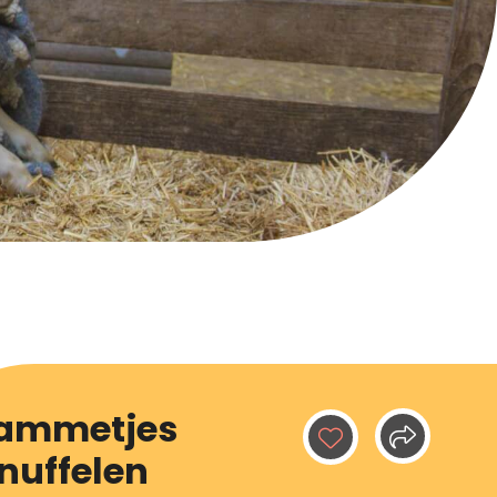
ammetjes
nuffelen