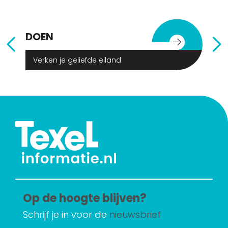
DOEN
E
Verken je geliefde eiland
Op de hoogte blijven?
Schrijf je in voor de
nieuwsbrief