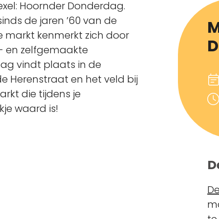
Texel: Hoornder Donderdag.
sinds de jaren ’60 van de
M
e markt kenmerkt zich door
D
- en zelfgemaakte
g vindt plaats in de
e Herenstraat en het veld bij
arkt die tijdens je
je waard is!
D
De
ma