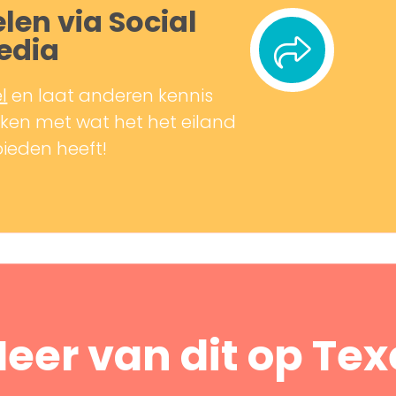
len via Social
edia
l
en laat anderen kennis
en met wat het het eiland
bieden heeft!
eer van dit op Tex