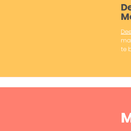
De
M
Dee
mak
te 
M