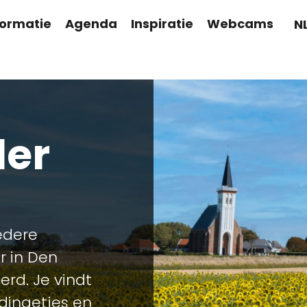
formatie
Agenda
Inspiratie
Webcams
N
der
edere
r in Den
rd. Je vindt
edingetjes en