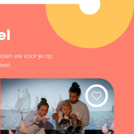
el
bben we voor je op
exel.