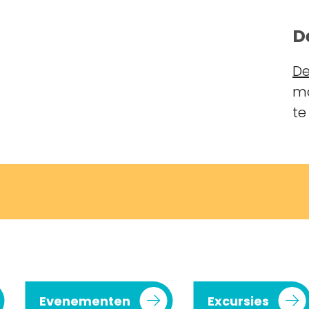
D
De
ma
te
Evenementen
Excursies