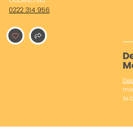
Oudeschild
0222 314 956
De
M
Dee
mak
te 