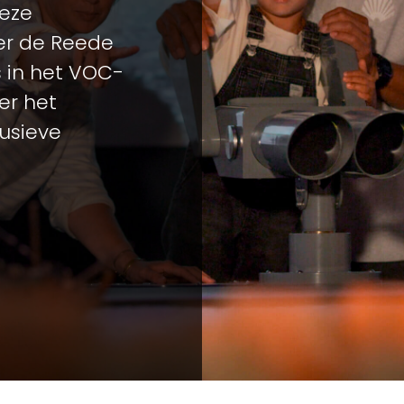
deze
ver de Reede
s in het VOC-
er het
usieve