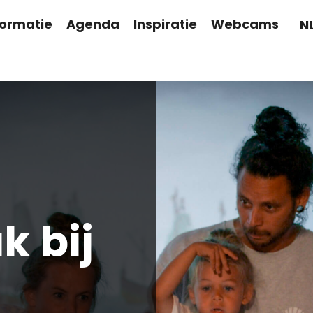
formatie
Agenda
Inspiratie
Webcams
N
 bij