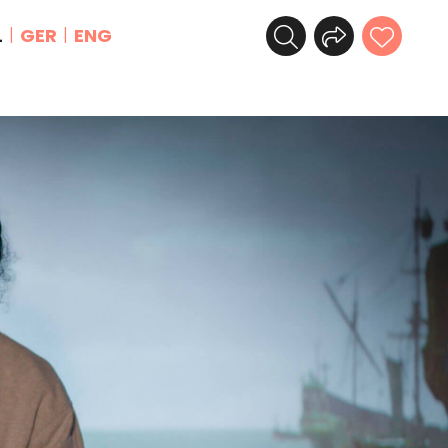
L
GER
ENG