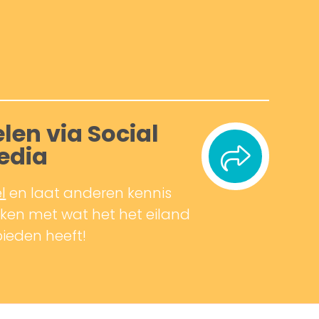
len via Social
edia
l
en laat anderen kennis
en met wat het het eiland
bieden heeft!