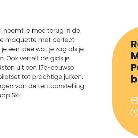
 neemt je mee terug in de
te maquette met perfect
R
e een idee wat je zag als je
M
en. Ook vertelt de gids je
P
dsten uit een 17e-eeuwse
b
letset tot prachtige jurken.
dagen van de tentoonstelling
p Skil.