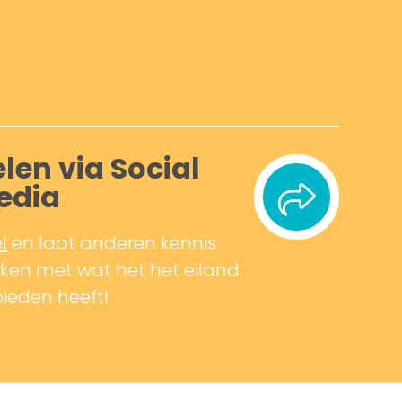
len via Social
edia
l
en laat anderen kennis
en met wat het het eiland
bieden heeft!