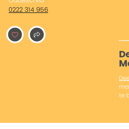
Oudeschild
0222 314 956
De
M
Dee
mak
te 