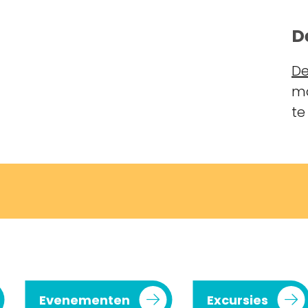
D
De
ma
te
Evenementen
Excursies