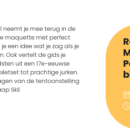
 neemt je mee terug in de
te maquette met perfect
R
e een idee wat je zag als je
M
en. Ook vertelt de gids je
P
dsten uit een 17e-eeuwse
b
letset tot prachtige jurken.
dagen van de tentoonstelling
p Skil.