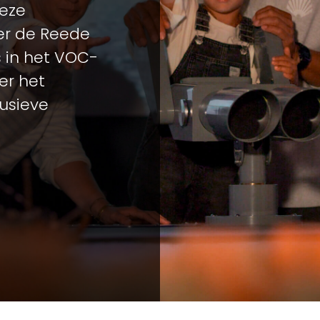
deze
ver de Reede
s in het VOC-
er het
usieve