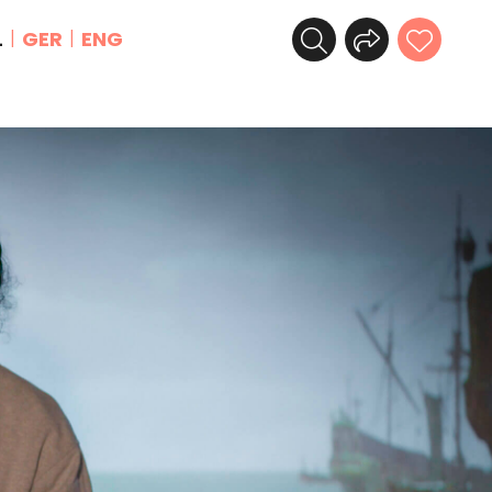
L
GER
ENG