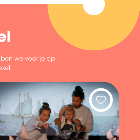
el
bben we voor je op
exel.