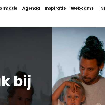
formatie
Agenda
Inspiratie
Webcams
N
 bij