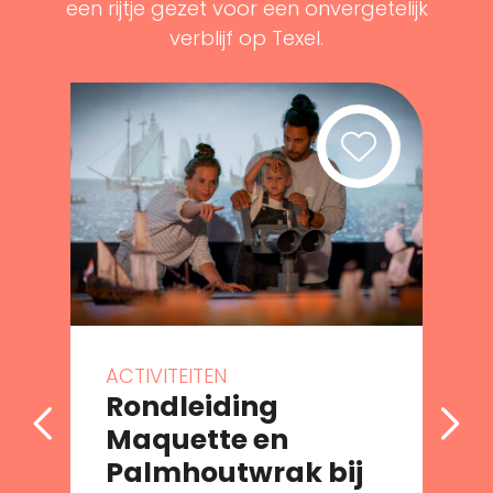
een rijtje gezet voor een onvergetelijk
verblijf op Texel.
ACTIVITEITEN
Rondleiding
Maquette en
Palmhoutwrak bij
e