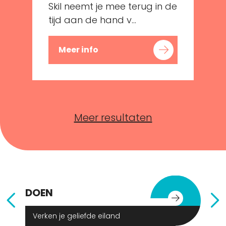
e
Skil neemt je mee terug in de
tijd aan de hand v...
Meer info
Meer resultaten
DOEN
E
Verken je geliefde eiland