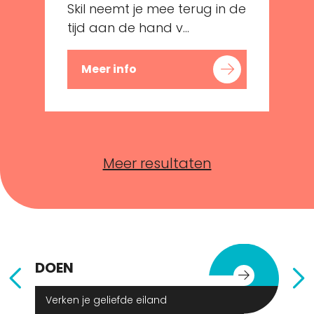
e
Skil neemt je mee terug in de
tijd aan de hand v...
Meer info
Meer resultaten
DOEN
E
Verken je geliefde eiland