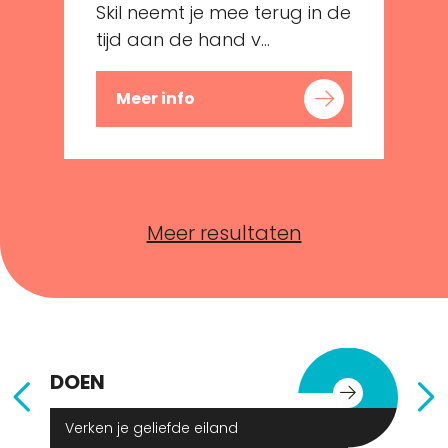
e
Skil neemt je mee terug in de
tijd aan de hand v...
Meer info
Meer resultaten
DOEN
E
Verken je geliefde eiland