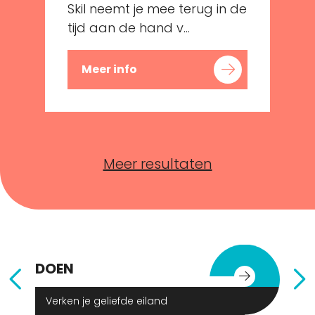
Skil neemt je mee terug in de
tijd aan de hand v...
Meer info
Meer resultaten
DOEN
E
Verken je geliefde eiland