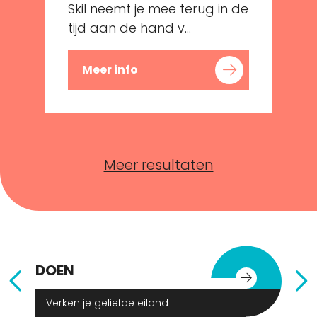
Skil neemt je mee terug in de
tijd aan de hand v...
Meer info
Meer resultaten
DOEN
E
Verken je geliefde eiland