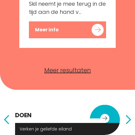
Skil neemt je mee terug in de
tijd aan de hand v...
Meer info
Meer resultaten
DOEN
E
Verken je geliefde eiland