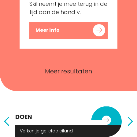
Skil neemt je mee terug in de
tijd aan de hand v...
Meer info
Meer resultaten
DOEN
E
Verken je geliefde eiland