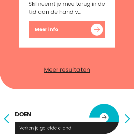
Skil neemt je mee terug in de
tijd aan de hand v...
Meer info
Meer resultaten
DOEN
E
Verken je geliefde eiland