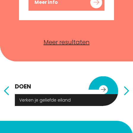
Meer info
Meer resultaten
DOEN
E
Verken je geliefde eiland