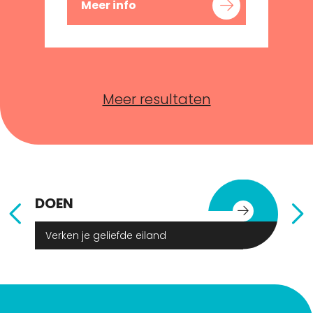
Meer info
Meer resultaten
DOEN
E
Verken je geliefde eiland