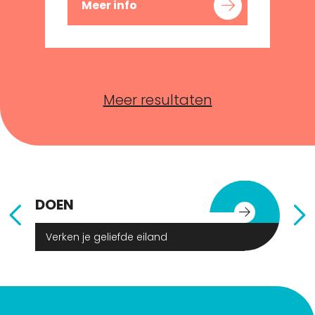
Meer info
Meer resultaten
DOEN
E
Verken je geliefde eiland