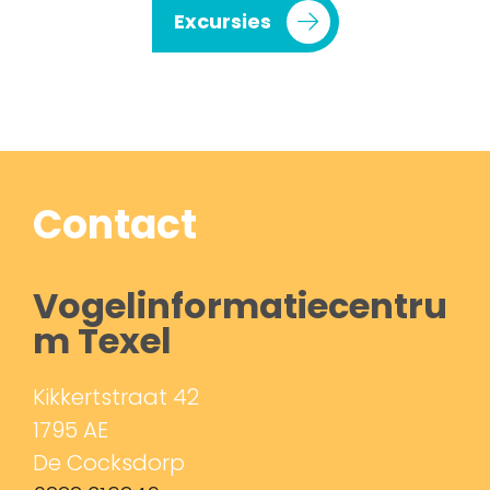
Excursies
Contact
Vogelinformatiecentru
m Texel
Kikkertstraat 42
1795 AE
De Cocksdorp