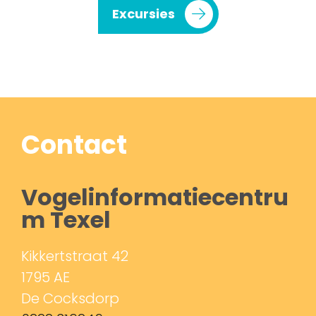
Excursies
Contact
Vogelinformatiecentru
m Texel
Kikkertstraat 42
1795 AE
De Cocksdorp