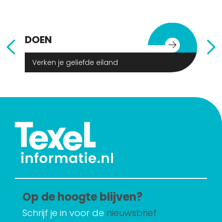
DOEN
E
Verken je geliefde eiland
Op de hoogte blijven?
Schrijf je in voor de
nieuwsbrief