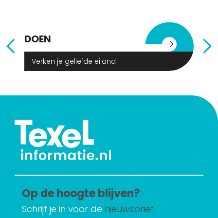
DOEN
E
Verken je geliefde eiland
Op de hoogte blijven?
Schrijf je in voor de
nieuwsbrief