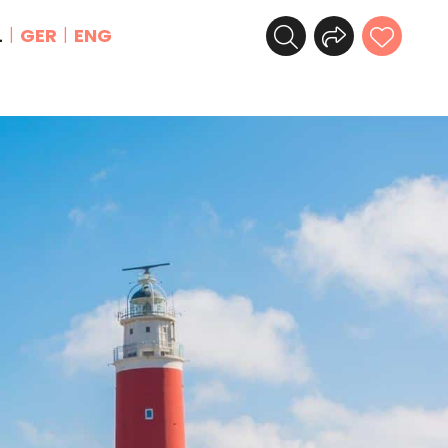
L
GER
ENG