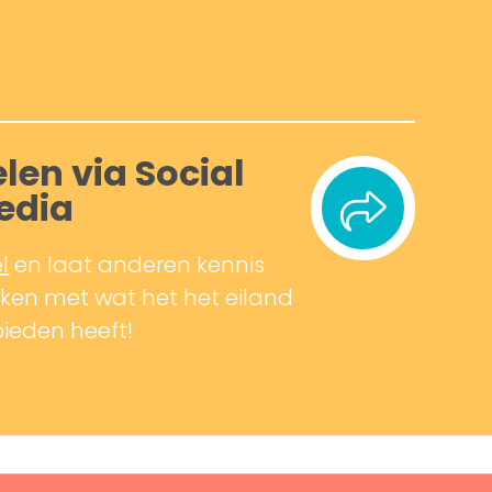
len via Social
edia
l
en laat anderen kennis
en met wat het het eiland
bieden heeft!