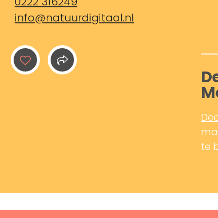
0222 316249
info@natuurdigitaal.nl
De
M
Dee
mak
te 