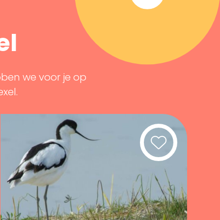
el
bben we voor je op
exel.