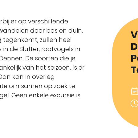
bij er op verschillende
wandelen door bos en duin.
V
 tegenkomt, zullen heel
D
s in de Slufter, roofvogels in
P
Dennen. De soorten die je
T
kelijk van het seizoen. Is er
an kan in overleg
ute om samen op zoek te
el. Geen enkele excursie is