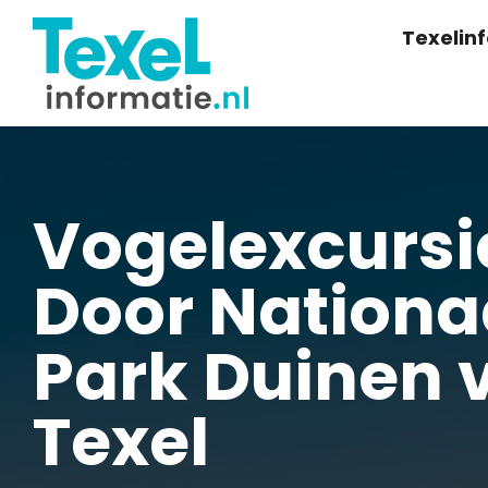
Texelin
Vogelexcursi
Door Nationa
Park Duinen 
Texel