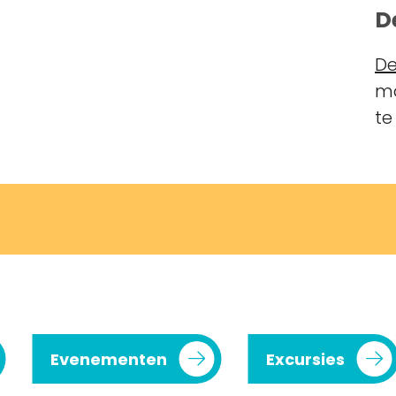
D
De
ma
te
Evenementen
Excursies