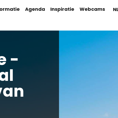
formatie
Agenda
Inspiratie
Webcams
N
e -
al
van