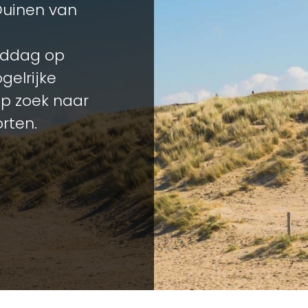
Duinen van
iddag op
gelrijke
op zoek naar
rten.