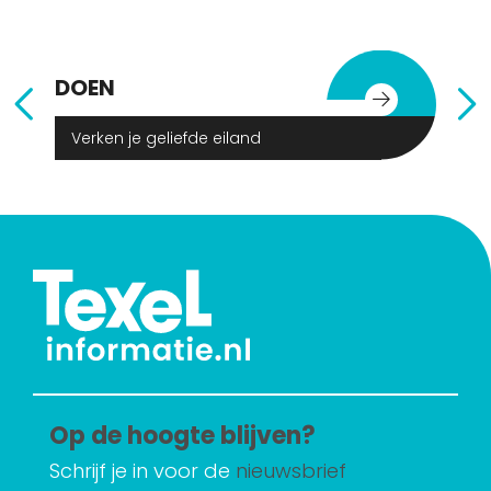
DOEN
E
Verken je geliefde eiland
Op de hoogte blijven?
Schrijf je in voor de
nieuwsbrief