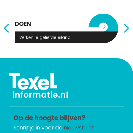
DOEN
E
Verken je geliefde eiland
Op de hoogte blijven?
Schrijf je in voor de
nieuwsbrief