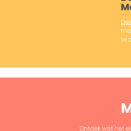
M
Dee
mak
te 
M
Ontdek wat het ei