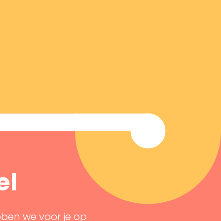
el
bben we voor je op