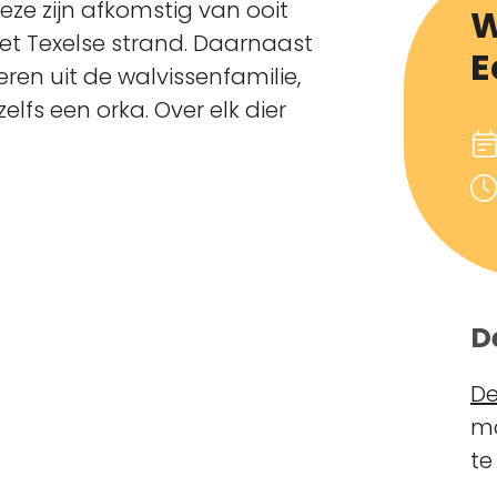
eze zijn afkomstig van ooit
W
t Texelse strand. Daarnaast
E
eren uit de walvissenfamilie,
zelfs een orka. Over elk dier
D
De
ma
te