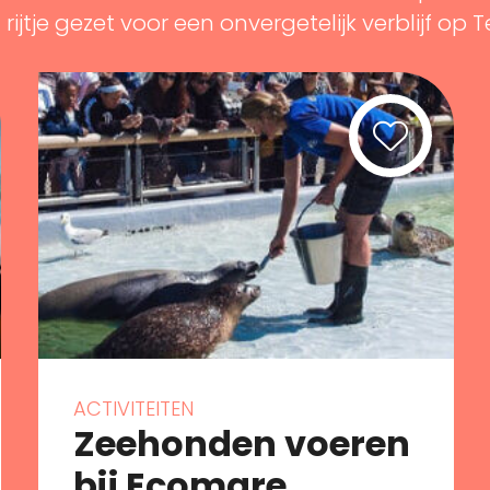
rijtje gezet voor een onvergetelijk verblijf op T
ACTIVITEITEN
Zeehonden voeren
bij Ecomare