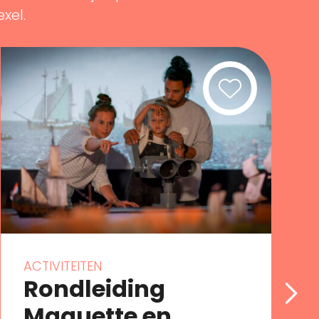
exel.
ACTIVITEITEN
Rondleiding
Maquette en