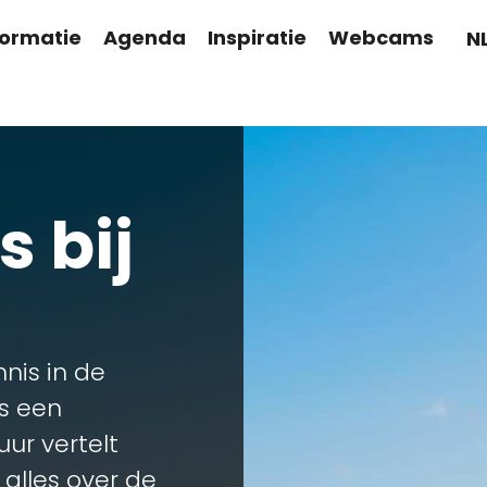
formatie
Agenda
Inspiratie
Webcams
N
 bij
nnis in de
s een
ur vertelt
alles over de