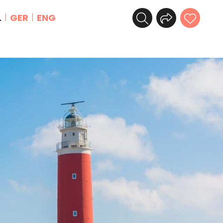
L
GER
ENG