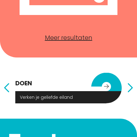
Meer resultaten
DOEN
E
Verken je geliefde eiland