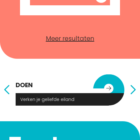
Meer resultaten
DOEN
E
Verken je geliefde eiland