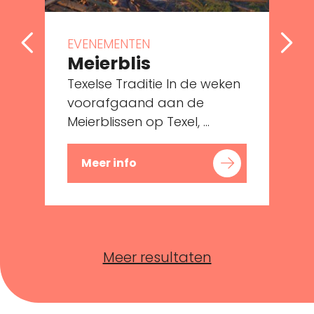
EVENEMENTEN
Meierblis
Texelse Traditie In de weken
voorafgaand aan de
Meierblissen op Texel, ...
M
Meer info
Meer resultaten