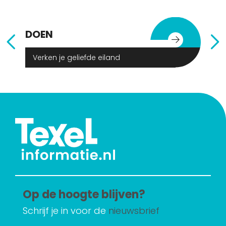
DOEN
E
Verken je geliefde eiland
Op de hoogte blijven?
Schrijf je in voor de
nieuwsbrief