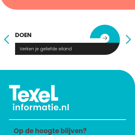
DOEN
E
Verken je geliefde eiland
Op de hoogte blijven?