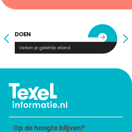
DOEN
E
Verken je geliefde eiland
Op de hoogte blijven?