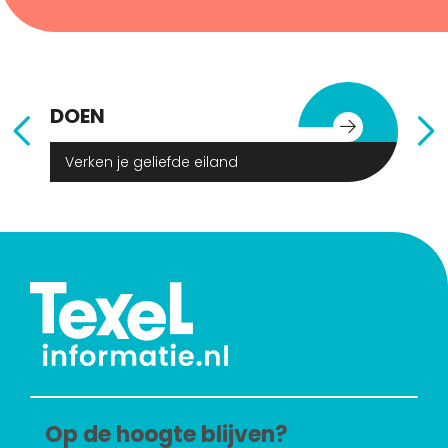
DOEN
E
Verken je geliefde eiland
Op de hoogte blijven?