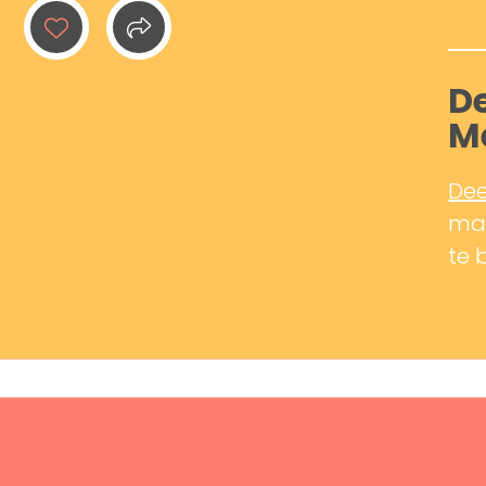
De
M
Dee
mak
te 