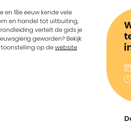
7e en 18e eeuw kende vele
om en handel tot uitbuiting,
W
 rondleiding vertelt de gids je
t
ieuwsgierig geworden? Bekijk
i
ntoonstelling op de
website
D