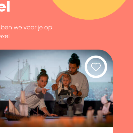
el
bben we voor je op
exel.