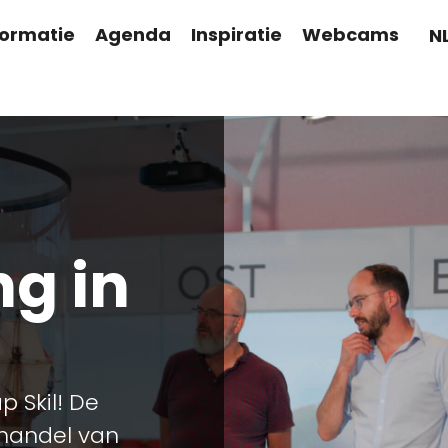
formatie
Agenda
Inspiratie
Webcams
N
ng in
 Skil! De
 handel van