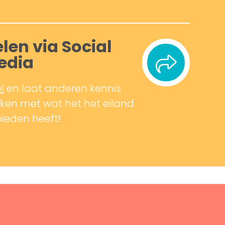
len via Social
edia
l
en laat anderen kennis
en met wat het het eiland
bieden heeft!