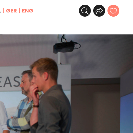
L
GER
ENG