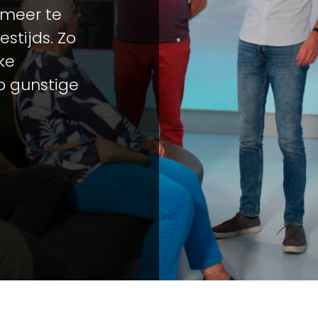
 meer te
stijds. Zo
ke
p gunstige