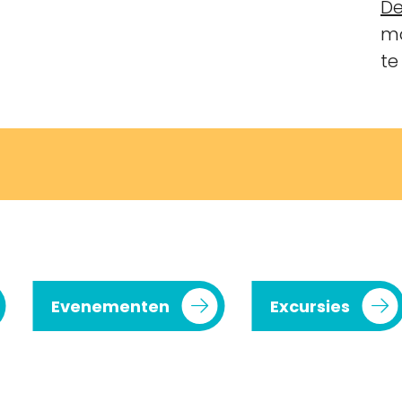
De
ma
te
Evenementen
Excursies