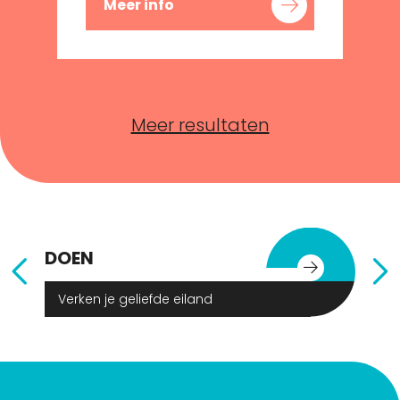
Meer info
Meer resultaten
DOEN
E
Verken je geliefde eiland